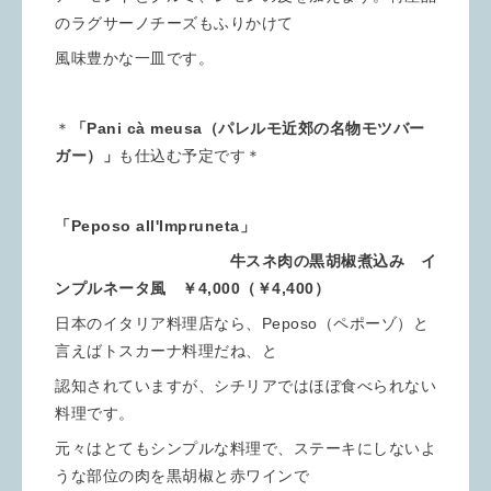
のラグサーノチーズもふりかけて
風味豊かな一皿です。
＊
「Pani cà meusa（パレルモ近郊の名物モツバー
ガー）」
も仕込む予定です＊
「Peposo all'Impruneta」
牛スネ肉の黒胡椒煮込み イ
ンプルネータ風 ￥4,000（￥4,400）
日本のイタリア料理店なら、Peposo（ペポーゾ）と
言えばトスカーナ料理だね、と
認知されていますが、シチリアではほぼ食べられない
料理です。
元々はとてもシンプルな料理で、ステーキにしないよ
うな部位の肉を黒胡椒と赤ワインで