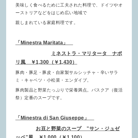
美味しく食べるために工夫された料理で、ドイツやオ
ーストリアなどをはじめ広い地域で
親しまれている家庭料理です。
「Minestra Maritata」
ミネストラ・マリタータ ナポ
リ風 ￥1,300（￥1,430）
豚肉・豚足・豚皮・自家製サルシッチャ・辛いサラ
ミ・キャベツ・小松菜・エンダイブ。
豚肉製品と野菜たっぷりで栄養満点。パスクア（復活
祭）定番のスープです。
「Minestra di San Giuseppe」
お豆と野菜のスープ ”サン・ジュゼ
ッペ”風 ￥1,000（￥1,100）