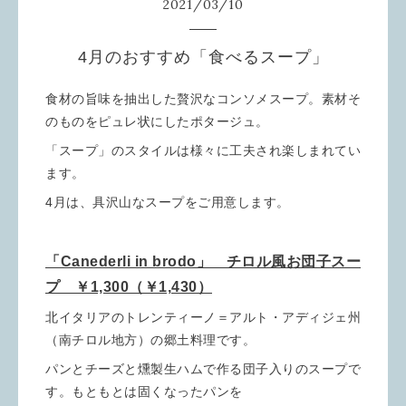
2021
/
03
/
10
4月のおすすめ「食べるスープ」
食材の旨味を抽出した贅沢なコンソメスープ。素材そ
のものをピュレ状にしたポタージュ。
「スープ」のスタイルは様々に工夫され楽しまれてい
ます。
4月は、具沢山なスープをご用意します。
「Canederli in brodo」 チロル風お団子スー
プ ￥1,300（￥1,430）
北イタリアのトレンティーノ＝アルト・アディジェ州
（南チロル地方）の郷土料理です。
パンとチーズと燻製生ハムで作る団子入りのスープで
す。もともとは固くなったパンを