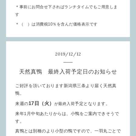
＊事前にお問合せ下さればランチタイムでもご用意しま
す
＊（ ）は消費税10％を含んだ価格表示です
2019
/
12
/
12
天然真鴨 最終入荷予定日のお知らせ
ご好評を頂いております新潟県三条より届く天然真
鴨。
17日（火）
来週の
予定となります。
が
最終入荷
来年1月中旬あたりからは、小鴨をご案内できそうで
す。
真鴨とは別種のより小型の鴨ですので、一羽丸ごとで