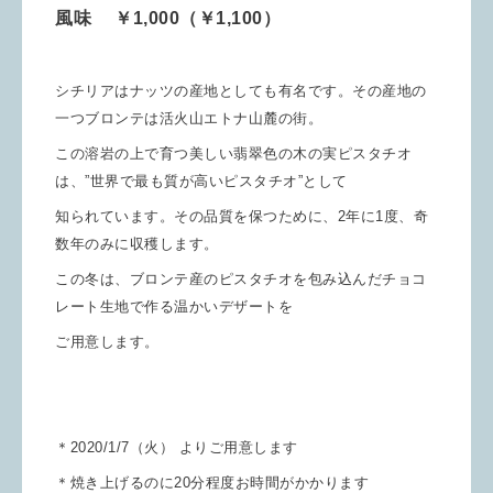
風味 ￥1,000（￥1,100）
シチリアはナッツの産地としても有名です。その産地の
一つ
ブロンテは活火山エトナ山麓の街。
こ
の溶岩の上で育つ美しい翡翠色の木の実ピスタチオ
は、”
世界で最も
質が高いピスタチオ”として
知られています。
その
品質を保つために、2年に1度、
奇
数年のみに収穫します。
この冬は、ブロンテ産のピスタチオを包み込んだチョコ
レート生地で作る
温かいデザートを
ご用意します。
＊2020/1/7（火） よりご用意します
＊焼き上げるのに20分程度お時間がかかります