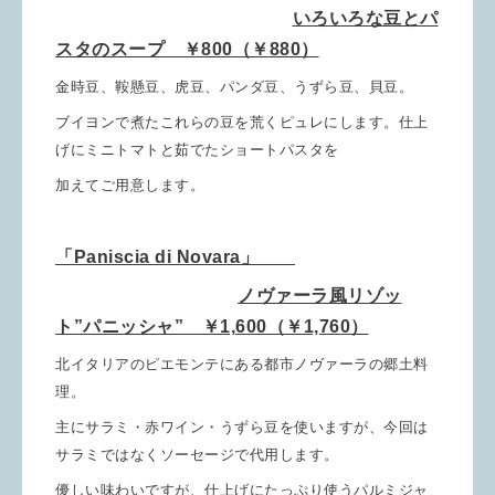
いろいろな豆とパ
スタのスープ ￥800（￥880）
金時豆、鞍懸豆、虎豆、パンダ豆、うずら豆、貝豆。
ブイヨンで煮たこれらの豆を
荒くピュレにします。仕上
げにミニトマトと茹でたショートパスタを
加えてご用意します。
「Paniscia di Novara」
ノヴァーラ風リゾッ
ト”パニッシャ” ￥1,600（￥1,760）
北イタリアのピエモンテにある都市ノヴァーラの郷土料
理。
主にサラミ・赤ワイン・うずら豆を使いますが、今回は
サラミではなくソーセージで代用します。
優しい味わいですが、仕上げにたっぷり使うパルミジャ