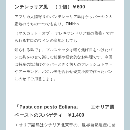
ンテレッリア風 （１個）￥600
アフリカ大陸寄りのパンテレッリア島はケッパーの２大
産地のうちの一つでもあり、
Zibibbo
（マスカット
・オブ・
アレキサンドリア種の葡萄）で作
られる甘口のワインの産地としても
知られる
島です。
ブルスケッタは軽く焦げ目をつけたパ
ンに具をのせて楽しむ前菜や軽食的なお料理です。
今回
は特産の塩漬けケッパーとざく切りのフレッシュトマト
やアーモンド、バジル等を合わせ硬質小麦で作ったパン
にのせてご用意します。
「Pasta con pesto Eoliana」 エオリア風
ペーストのスパゲティ ￥1,400
エオリア諸島はシチリア北東部の、世界自然遺産に登