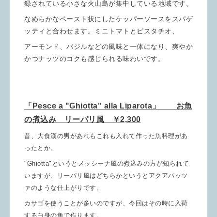
録されている小さな火山島が集中している地域です。
なめらかなペースト状にしたケッパーソースをスパゲ
ッティと合わせます。ミニトマトとピスタチオ、
アーモンド、バジルなどの風味と一体になり、爽やか
かつナッツのコクも感じられる味わいです。
「Pesce a "Ghiotta" alla Liparota」 お魚
の煮込み リーパリ風 ￥2,300
昔、大食漢の男があれもこれも入れて作った魚料理があ
ったとか。
"Ghiotta"というとメッシーナ風の
煮込みの方が知られて
いますが、リーパリ風はどちらかというとアクアパッツ
ァのような仕上がりです。
カサゴを使うことが多いのですが、今回はその時に入荷
する白身の魚で作ります。