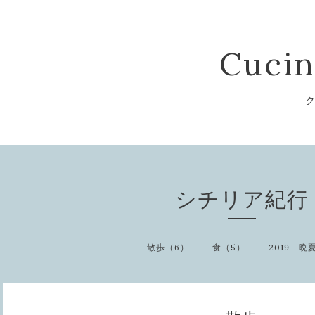
Cucin
ク
シチリア紀行
散歩（6）
食（5）
2019 晩