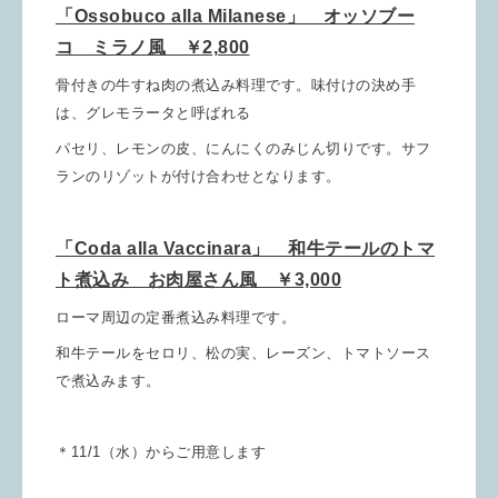
「Ossobuco alla Milanese」 オッソブー
コ ミラノ風 ￥2,800
骨付きの牛すね肉の煮込み料理です。味付けの決め手
は、グレモラータと呼ばれる
パセリ、レモンの皮、にんにくのみじん切りです。サフ
ランのリゾットが付け合わせとなります。
「Coda alla Vaccinara」 和牛テールのトマ
ト煮込み お肉屋さん風 ￥3,000
ローマ周辺の定番煮込み料理です。
和牛テールをセロリ、松の実、レーズン、トマトソース
で煮込みます。
＊11/1（水）からご用意します