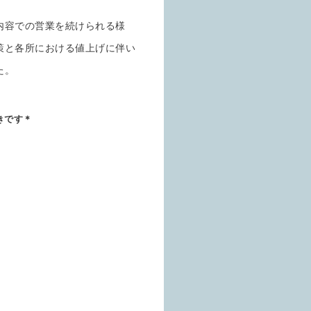
内容での営業を続けられる様
策と各所における値上げに伴い
た。
きです＊