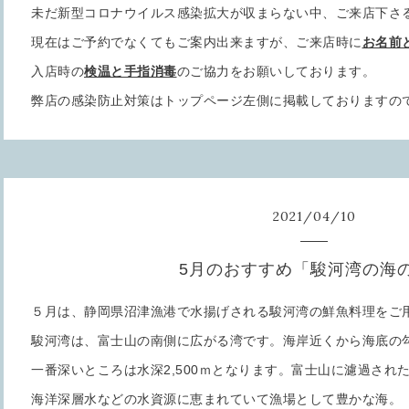
未だ新型コロナウイルス感染拡大が収まらない中、ご来店下さ
現在はご予約でなくてもご案内出来ますが、ご来店時に
お名前
入店時の
検温と手指消毒
のご協力をお願いしております。
弊店の感染防止対策はトップページ左側に掲載しておりますの
2021
/
04
/
10
5月のおすすめ「駿河湾の海
５月は、静岡県沼津漁港で水揚げされる駿河湾の鮮魚料理をご
駿河湾は、富士山の南側に広がる湾です。海岸近くから海底の
一番深いところは水深2,500ｍとなります。富士山に濾過され
海洋深層水などの水資源に恵まれていて漁場として豊かな海。