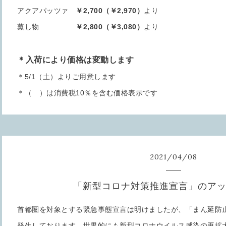
アクアパッツァ
￥2,700（￥2,970）
より
蒸し物
￥2,800（￥3,080）
より
＊入荷により価格は変動します
＊5/1（土）よりご用意します
＊（ ）は消費税10％を含む価格表示です
2021
/
04
/
08
「新型コロナ対策推進宣言」のア
首都圏を対象とする緊急事態宣言は明けましたが、「まん延防
発生しております。世界的にも新型コロナウイルス感染の再拡