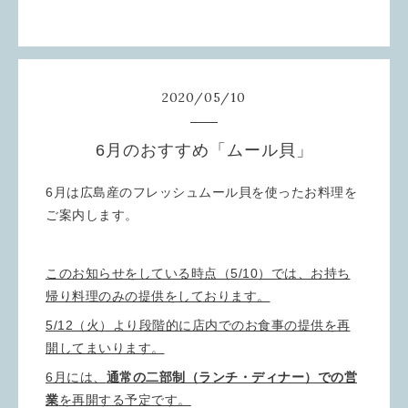
2020
/
05
/
10
6月のおすすめ「ムール貝」
6月は広島産のフレッシュムール貝を使ったお料理を
ご案内します。
このお知らせをしている時点（5/10）では、お持ち
帰り料理のみの提供をしております。
5/12（火）より段階的に店内でのお食事の提供を再
開してまいります。
6月には、
通常の二部制（ランチ・ディナー）での営
業
を
再開する予定です。