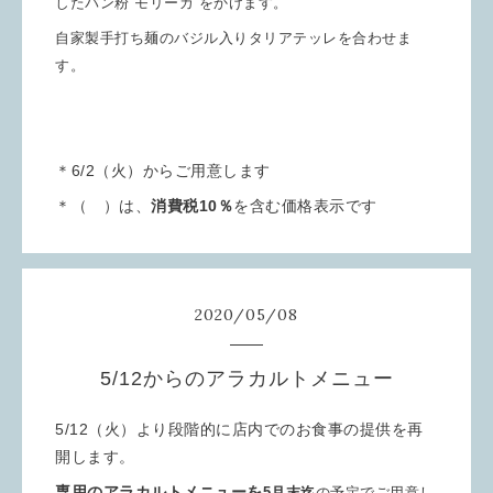
したパン粉”モリーカ”をかけます。
自家製手打ち麺のバジル入りタリアテッレを
合わせま
す。
＊6/2（火）からご用意します
＊（ ）は、
消費税10％
を含む価格表示です
2020
/
05
/
08
5/12からのアラカルトメニュー
5/12（火）より段階的に店内でのお食事の提供を再
開します。
専用のアラカルトメニューを
5月末迄
の予定でご用意し