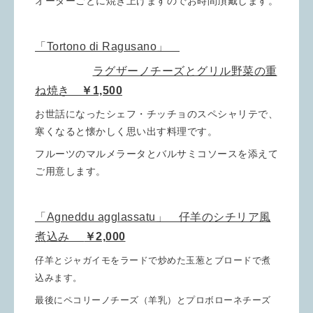
オーダーごとに焼き上げますのでお時間頂戴します。
「Tortono di Ragusano」
ラグザーノチーズとグリル野菜の重
ね焼き
￥1,500
お世話になったシェフ・チッチョのスペシャリテで、
寒くなると懐かしく思い出す料理です。
フルーツのマルメラータとバルサミコソースを添えて
ご用意します。
「Agneddu agglassatu」 仔羊のシチリア風
煮込み
￥2,000
仔羊とジャガイモをラードで炒めた玉葱とブロードで煮
込みます。
最後にペコリーノチーズ（羊乳）とプロボローネチーズ