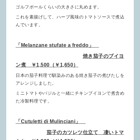
ゴルフボールくらいの大きさに丸めます。
これを素揚げして、ハーブ風味のトマトソースで煮込
んでいます。
「Melanzane stufate a freddo」
焼き茄子のブイヨ
ン煮 ￥1,500（￥1,650）
日本の茄子料理で馴染みのある焼き茄子の煮びたしを
アレンジしました。
ミニトマトやバジルと一緒にチキンブイヨンで煮含め
た冷製料理です。
「Cutuletti di Mulinciani」
茄子のカツレツ仕立て 凄いトマ