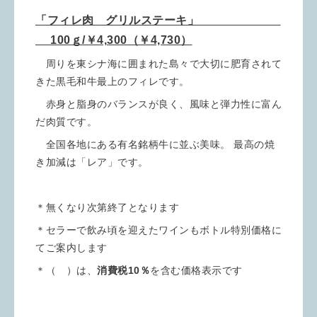
「フィレ肉 グリルステーキ」
100ｇ/￥4,300（￥4,730）
周りを東シナ海に囲まれた島々で大切に肥育されて
きた黒毛和牛最上のフィレです。
赤身と脂身のバランスが良く、風味と弾力性に富ん
だ肉質です。
全国各地にある有名銘柄牛に並ぶ美味。 最高の焼
き加減は「レア」です。
＊無くなり次第終了となります
＊セラーで飲み頃を迎えたワインもボトル特別価格に
てご案内します
＊（ ）は、
消費税10％
を含む価格表示です