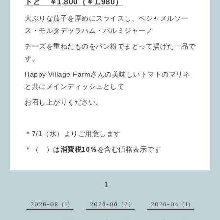
トと ￥1,800（￥1,980）
大ぶりな茄子を厚めにスライスし、ベシャメルソー
ス・モルタデッラハム・パルミジャーノ
チーズを重ねたものをパン粉でまとって揚げた一品で
す。
Happy Village Farmさんの美味しいトマトのマリネ
と共にメインディッシュとして
お召し上がりください。
＊7/1（水）よりご用意します
＊（ ）は
消費税10％
を含む価格表示です
1
2026-08（1）
2026-06（2）
2026-04（1）