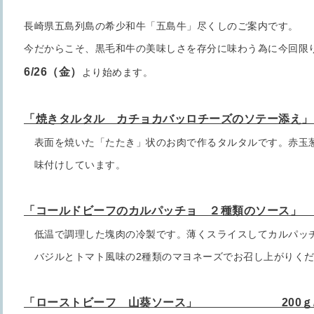
長崎県五島列島の希少和牛「五島牛」尽くしのご案内です。
今だからこそ、黒毛和牛の美味しさを存分に味わう為に今回限
6/26（金）
より始めます。
「焼きタルタル カチョカバッロチーズのソテー添え」 ￥2
表面を焼いた「たたき」状のお肉で作るタルタルです。赤玉
味付けしています。
「コールドビーフのカルパッチョ ２種類のソース」 ￥2
低温で調理した塊肉の冷製です。薄くスライスしてカルパッ
バジルとトマト風味の2種類のマヨネーズでお召し上がりくだ
「ローストビーフ 山葵ソース」 200ｇ/￥5,0