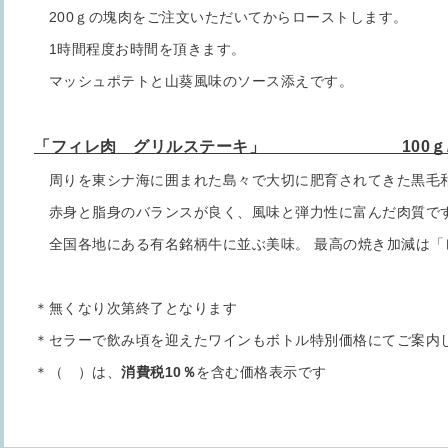
200ｇの塊肉をご注文いただいてからローストします。
1時間程度お時間を頂きます。
マッシュポテトと山葵風味のソース添えです。
「フィレ肉 グリルステーキ」 100ｇ/￥4,3
周りを東シナ海に囲まれた島々で大切に肥育されてきた黒毛
赤身と脂身のバランスが良く、風味と弾力性に富んだ肉質で
全国各地にある有名銘柄牛に並ぶ美味。 最高の焼き加減は「
＊無くなり次第終了となります
＊セラーで飲み頃を迎えたワインもボトル特別価格にてご案内
＊（ ）は、
消費税10％
を含む価格表示です