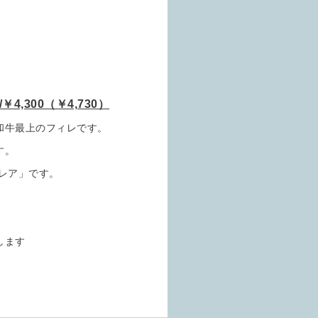
00（￥4,730）
和牛最上のフィレです。
す。
レア」です。
します