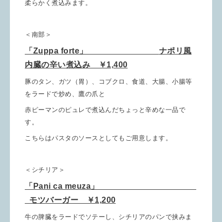
柔らかく煮込みます。
＜南部＞
「Zuppa forte」
ナポリ風
内臓の辛い煮込み ￥1,400
豚のタン、ガツ（胃）、コブクロ、食道、大腸、小腸等
をラードで炒め、鷹の爪と
赤ピーマンのピュレで煮込んだちょっと辛めな一品で
す。
こちらはパスタのソースとしてもご用意します。
＜シチリア＞
「Pani ca meuza
」
モツバーガー ￥1,200
牛の脾臓をラードでソテーし、シチリアのパンで挟みま