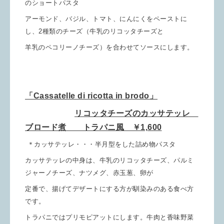
のショートパスタ
アーモンド、バジル、トマト、にんにくをペーストに
し、2種類のチーズ（牛乳のリコッタチーズと
羊乳のペコリーノチーズ）を合わせてソースにします。
「Cassatelle di ricotta in brodo」
リコッタチーズのカッサテッレ
ブロード煮 トラパニ風 ￥1,600
＊カッサテッレ・・・半月型をした詰め物パスタ
カッサテッレの中身は、牛乳のリコッタチーズ、パルミ
ジャーノチーズ、ナツメグ、赤玉葱、卵が
定番で、揚げてデザートにする方が馴染みのある食べ方
です。
トラパニではプリモピアットにします。牛肉と香味野菜