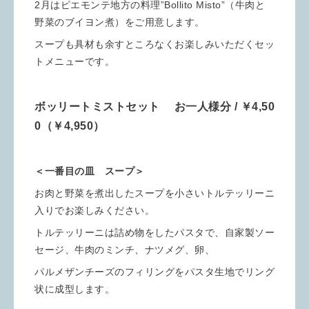
2月はピエモンテ地方の料理”Bollito Misto”（牛肉と
野菜のブイヨン煮）をご用意します。
スープも具材も余すところなくお楽しみいただくセッ
トメニューです。
ボッリートミストセット お一人様分 / ￥4,50
0（￥4,950）
＜一番目の皿 スープ＞
お肉と野菜を煮出したスープを小さいトルテッリーニ
入りでお楽しみください。
トルテッリーニは詰め物をしたパスタで、自家製ソー
セージ、牛肉のミンチ、ナツメグ、卵、
パルメザンチーズのフィリングをパスタ生地でリング
状に成型します。