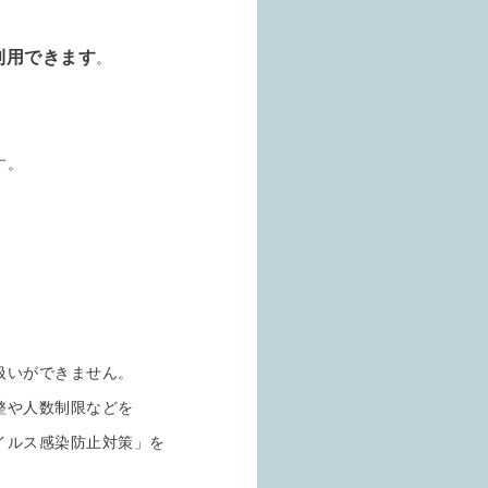
。
利用できます
。
す。
扱いができません。
整や人数制限などを
イルス感染防止対策」を