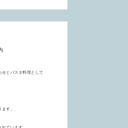
内
わせとパスタ料理として
ります。
されています。