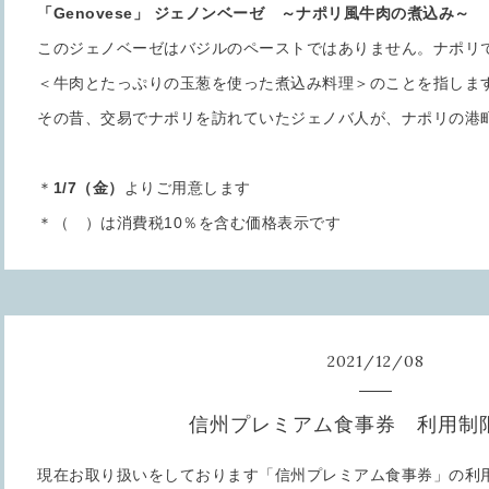
「Genovese」 ジェノンベーゼ ～ナポリ風牛肉の煮込み～ ￥2
このジェノベーゼはバジルのペーストではありません。ナポリ
＜牛肉とたっぷりの玉葱を使った煮込み料理＞のことを指しま
その昔、交易でナポリを訪れていたジェノバ人が、ナポリの港
＊
1/7
（金）
よりご用意します
＊（ ）は消費税10％を含む価格表示です
2021
/
12
/
08
信州プレミアム食事券 利用制
現在お取り扱いをしております「信州プレミアム食事券」の利