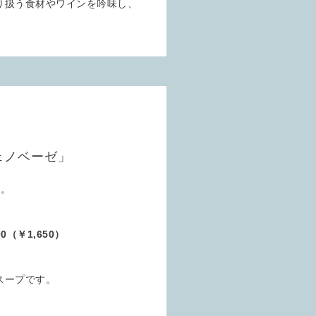
り扱う食材やワインを吟味し、
。
ェノベーゼ」
す。
0（￥1,650）
スープです。