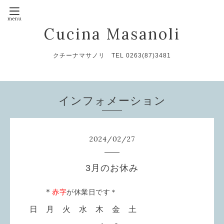
Cucina Masanoli
クチーナマサノリ TEL 0263(87)3481
インフォメーション
2024
/
02
/
27
3月のお休み
＊
赤字
が休業日です＊
日 月 火 水 木 金 土