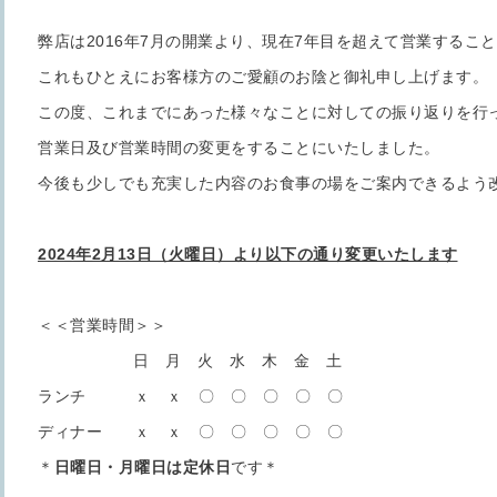
弊店は2016年7月の開業より、現在7年目を超えて営業するこ
これもひとえにお客様方のご愛顧のお陰と御礼申し上げます。
この度、これまでにあった様々なことに対しての振り返りを行
営業日及び営業時間の変更をすることにいたしました。
今後も少しでも充実した内容のお食事の場をご案内できるよう
2024年2月13日（火曜日）より以下の通り変更いたします
＜＜営業時間＞＞
日 月 火 水 木 金 土
ランチ ｘ ｘ 〇 〇 〇 〇 〇
ディナー ｘ ｘ 〇 〇 〇 〇 〇
＊
日曜日・月曜日は定休日
です＊