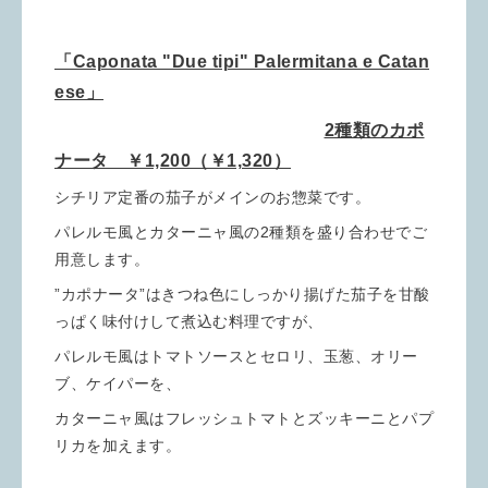
「Caponata "Due tipi" Palermitana e Catan
ese」
2種類のカポ
ナータ ￥1,200（￥1,320）
シチリア定番の茄子がメインのお惣菜です。
パレルモ風とカターニャ風の2種類を盛り合わせでご
用意します。
”カポナータ”はきつね色にしっかり揚げた茄子を甘酸
っぱく味付けして煮込む料理ですが、
パレルモ風はトマトソースとセロリ、玉葱、オリー
ブ、ケイパーを、
カターニャ風はフレッシュトマトとズッキーニとパプ
リカを加えます。