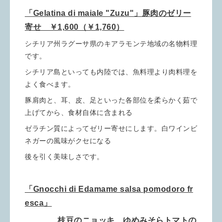
「Gelatina di maiale "Zuzu"」豚肉のゼリー
寄せ ￥1,600（￥1,760）
シチリア州ラグーサ県のキアラモンテ地域の名物料理
です。
シチリア島といっても内陸では、魚料理より肉料理を
よく食べます。
豚肩肉と、耳、皮、足といった各部位を柔らかく茹で
上げてから、食材自体に含まれる
ゼラチン質によってゼリー寄せにします。白ワインビ
ネガーの風味がクセになる
後を引く美味しさです。
「Gnocchi di Edamame salsa pomodoro fr
esca」
枝豆のニョッキ ゆめみそらトマトの