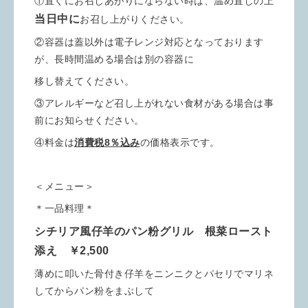
①直ぐにお召しあがりにならない時は、温め直しの上
当日中に
お召し上がりください。
②容器は蓋以外は電子レンジ対応となっております
が、長時間温める場合は別の容器に
移し替えてください。
③アレルギーなど召し上がれない食材がある場合は事
前にお知らせください。
④料金は
消費税8％込み
の価格表示です。
＜メニュー＞
＊一品料理＊
シチリア風仔羊のパン粉グリル 根菜ロースト
添え ￥2,500
薄めに叩いた骨付き仔羊をニンニクとパセリでマリネ
してからパン粉をまぶして