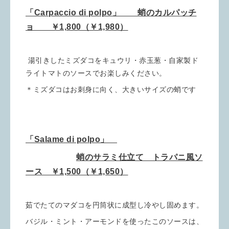
「Carpaccio di polpo」 蛸のカルパッチ
ョ ￥1,800（￥1,980）
湯引きしたミズダコをキュウリ・赤玉葱・自家製ド
ライトマトのソースでお楽しみください。
＊ミズダコはお刺身に向く、大きいサイズの蛸です
「Salame di polpo」
蛸のサラミ仕立て トラパニ風ソ
ース ￥1,500（￥1,650）
茹でたてのマダコを円筒状に成型し冷やし固めます。
バジル・ミント・アーモンドを使ったこのソースは、