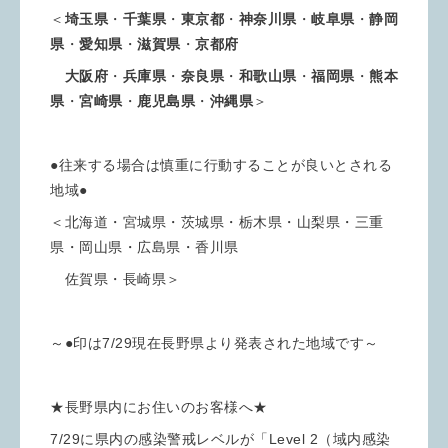
＜
埼玉県
・
千葉県
・
東京都
・
神奈川県
・
岐阜県
・
静岡
県
・
愛知県
・
滋賀県
・
京都府
大阪府
・
兵庫県
・
奈良県
・
和歌山県
・
福岡県
・
熊本
県
・
宮崎県
・
鹿児島県
・
沖縄県
＞
●往来する場合は慎重に行動することが良いとされる
地域●
＜北海道・宮城県・茨城県・栃木県・山梨県・三重
県・岡山県・広島県・香川県
佐賀県・長崎県＞
～●印は7/29現在長野県より発表された地域です～
★長野県内にお住いのお客様へ★
7/29に県内の感染警戒レベルが「Level 2（域内感染