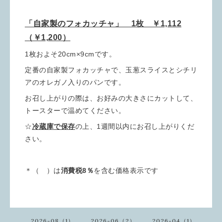
「自家製のフォカッチャ」 1枚 ￥1,112
（￥1,200）
1枚およそ20cm×9cmです。
定番の自家製フォカッチャで、玉葱スライスとシチリ
アのオレガノ入りのパンです。
お召し上がりの際は、お好みの大きさにカットして、
トースターで温めてください。
☆
冷蔵庫
で保存
の上、1週間以内にお召し上がりくだ
さい。
＊（ ）は
消費税8％
を含む価格表示です
2026-08（1）
2026-06（2）
2026-04（1）