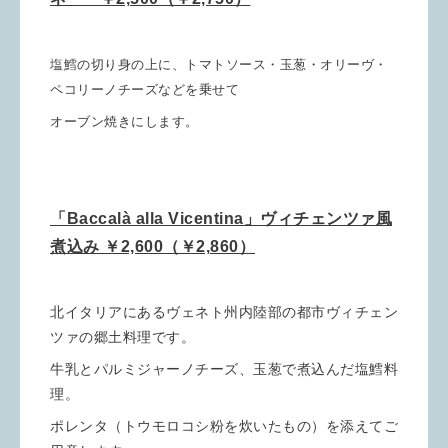
塩鱈の切り身の上に、トマトソース・玉葱・オリーヴ・
ペコリーノチーズなどを乗せて
オーブン焼きにします。
「Baccalà alla Vicentina」ヴィチェンツァ風
煮込み ￥2,600（￥2,860）
北イタリアにあるヴェネト州内陸部の都市ヴィチェン
ツァの郷土料理です。
牛乳とパルミジャーノチーズ、玉葱で煮込んだ塩鱈料
理。
ポレンタ（トウモロコシ粉を炊いたもの）を添えてご