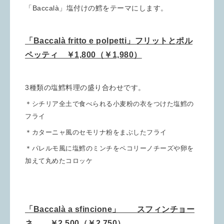
「Baccalà」塩付けの鱈をテーマにします。
「Baccalà fritto e polpetti」
フリットとポル
ペッティ ￥1,800（￥1,980）
3種類の塩鱈料理の盛り合わせです。
＊シチリア全土で食べられる小麦粉の衣をつけた塩鱈の
フライ
＊カターニャ風のセモリナ粉をまぶしたフライ
＊パレルモ風に塩鱈のミンチをペコリーノチーズや卵を
加えて丸めたコロッケ
「Baccalà a sfincione」 スフィンチョー
ネ ￥2,500（￥2,750）