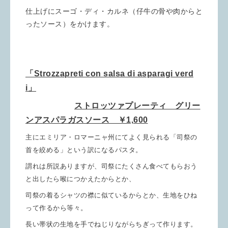
仕上げにスーゴ・ディ・カルネ（仔牛の骨や肉からと
ったソース）をかけます。
「Strozzapreti con salsa di asparagi verd
i」
ストロッツァプレーティ グリー
ンアスパラガスソース ￥1,600
主にエミリア・ロマーニャ州にてよく見られる「司祭の
首を絞める」という訳になるパスタ。
謂れは所説ありますが、司祭にたくさん食べてもらおう
と出したら喉につかえたからとか、
司祭の着るシャツの
襟に似ているからとか、生地をひね
って作るから等々。
長い帯状の生地を手でねじりながらちぎって作ります。