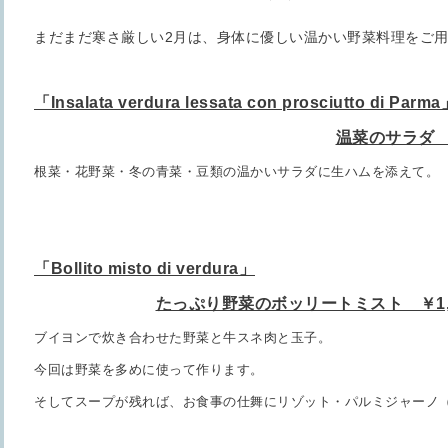
まだまだ寒さ厳しい2月は、身体に優しい温かい野菜料理をご
「Insalata verdura lessata con prosciutto di Parm
温菜のサラダ ￥
根菜・花野菜・冬の青菜・豆類の温かいサラダに生ハムを添えて。
「Bollito misto di verdura」
たっぷり野菜のボッリートミスト ￥1,80
ブイヨンで炊き合わせた野菜と牛スネ肉と玉子。
今回は野菜を多めに使って作ります。
そしてスープが残れば、お食事の仕舞にリゾット・パルミジャーノ（＋