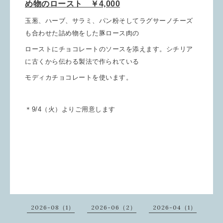
め物のロースト ￥4,000
玉葱、ハーブ、サラミ、パン粉そしてラグサーノチーズ
も合わせた詰め物をした豚ロース肉の
ローストにチョコレートのソースを添えます。シチリア
に古くから伝わる製法で作られている
モディカチョコレートを
使います。
＊9/4（火）よりご用意します
2026-08（1）
2026-06（2）
2026-04（1）