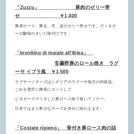
「Zuzzu」 豚肉のゼリー寄
せ ￥1,400
豚肩ロース、豚足、耳、皮のゼリー寄せです。ヴィネガ
ーの酸味のきいた味付けです。
「Involtino di maiale all'Iblea」
安曇野豚のロール焼き ラグ
ーサ イブラ風 ￥1,500
ラグサーノチーズはシチリアのラグーサ地方の特産品。
これを贅沢に棒状にカットして
ビネガーでマリネした豚ロース肉で巻いてソテー。
日本ではまだ希少なチーズを存分に味わえます。
「Costate ripieno」 骨付き豚ロース肉の詰