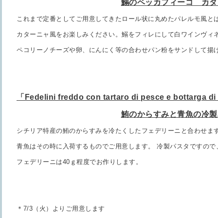
鰯のベッカフィーコ カタ
これまで定番としてご用意してきたロール状に丸めたパレルモ風と
カターニャ風を
お楽しみください。鰯をフィレにし
て白ワインヴィ
ペコリーノチーズや
卵、にんにく等の合わせパン粉をサンドして揚
「Fedelini freddo con tartaro di pesce e bottarga d
鮪のからすみと青魚の冷
シチリア特産の鮪のからすみを冷たくしたフェデリーニと合わせま
青魚はその時に入荷するものでご用意します。 冷製パスタですので
フェデリーニは40ｇ程度でお作りします。
＊7/3（火）よりご用意します