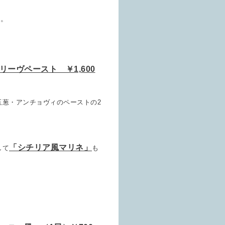
す。
ーヴペースト ￥1,600
玉葱・
アンチョヴィのペーストの
2
「シチリア風マリネ」
して
も