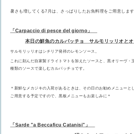
暑さも増してくる7月は、さっぱりしたお魚料理をご用意しま
「Carpaccio di pesce del giorno」
本日の鮮魚のカルパッチョ サルモリッリオとオリ
サルモリッリオはシチリア発祥のレモンソース。
これに刻んだ自家製ドライトマトを加えたソースと、
黒オリーヴ・
種類のソースで楽しむカルパッチョです。
＊新鮮なメカジキの入荷があるときは、その日のお勧めメニューと
ご用意する予定ですので、黒板メニューもお楽しみに＊
「Sarde "a Beccaficu Catanisi"」