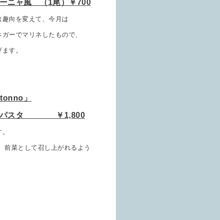
ーニャ風 （1尾）￥700
は趣向を変えて、今月は
ネガーでマリネしたもので、
げます。
i tonno」
製パスタ ￥1,800
す。
、前菜として召し上がれるよう